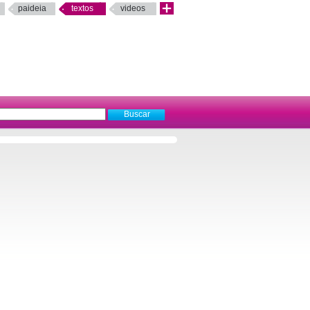
paideia
textos
videos