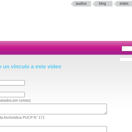
audios
blog
elabs
o un vínculo a este video
eparados por comas)
lerta Archivística PUCP N° 171