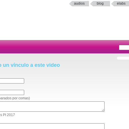
audios
blog
elabs
o un vínculo a este video
eparados por comas)
es PI 2017