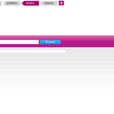
paideia
textos
videos