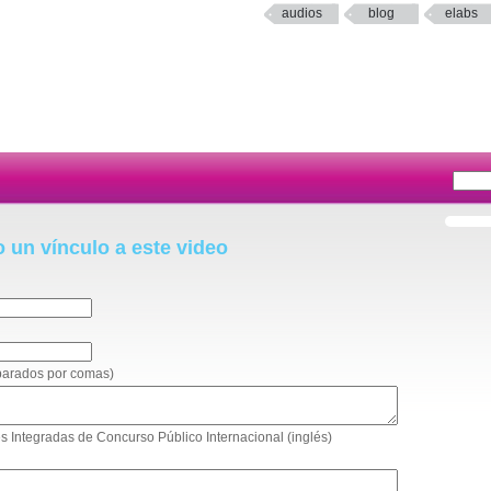
audios
blog
elabs
o un vínculo a este video
eparados por comas)
ses Integradas de Concurso Público Internacional (inglés)