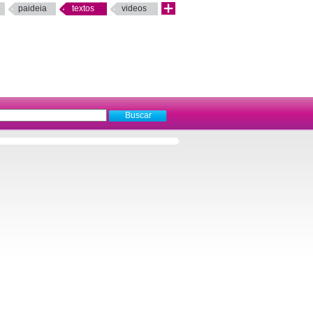
paideia
textos
videos