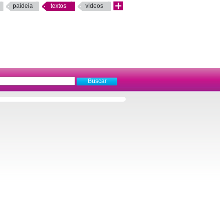
paideia
textos
videos