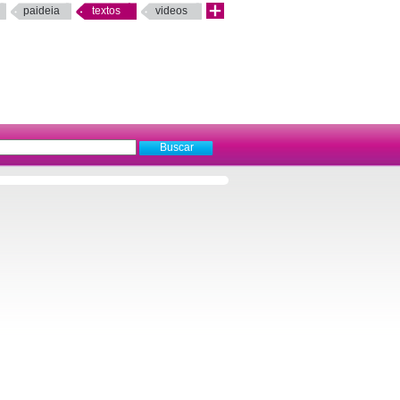
paideia
textos
videos