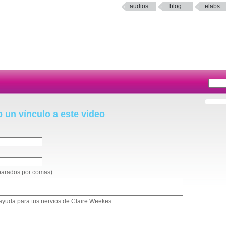
audios
blog
elabs
o un vínculo a este video
eparados por comas)
toayuda para tus nervios de Claire Weekes