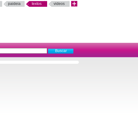
paideia
textos
videos