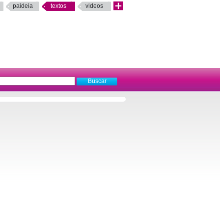
paideia
textos
videos