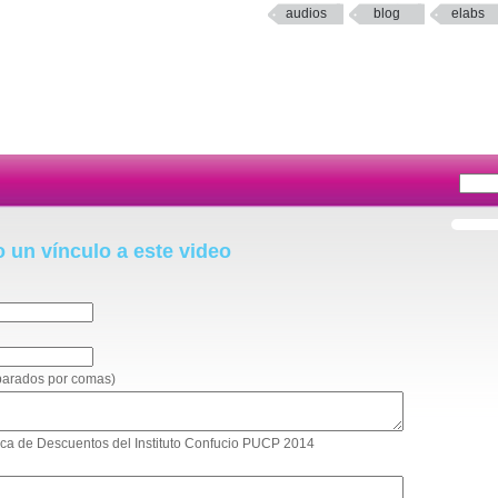
audios
blog
elabs
o un vínculo a este video
eparados por comas)
lítica de Descuentos del Instituto Confucio PUCP 2014