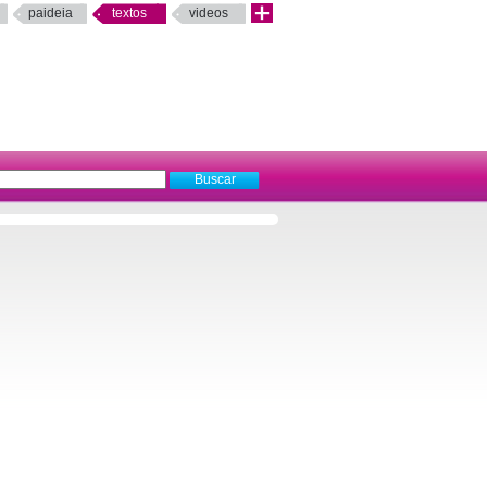
paideia
textos
videos