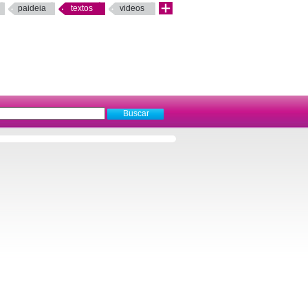
paideia
textos
videos