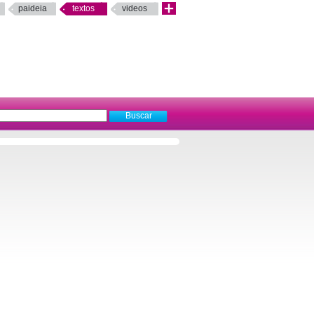
paideia
textos
videos