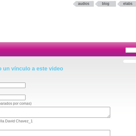
audios
blog
elabs
o un vínculo a este video
eparados por comas)
milla David Chavez_1