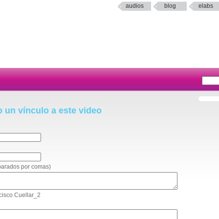
audios
blog
elabs
o un vínculo a este video
eparados por comas)
ncisco Cuellar_2