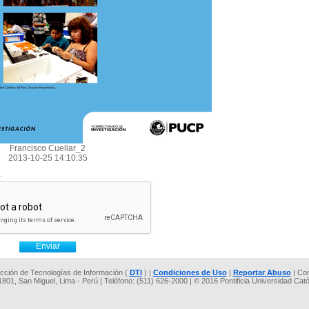
Francisco Cuellar_2
2013-10-25 14:10:35
.
rección de Tecnologías de Información (
DTI
) |
Condiciones de Uso
|
Reportar Abuso
| Co
 1801, San Miguel, Lima - Perú | Teléfono: (511) 626-2000 | © 2016 Pontificia Universidad Cat