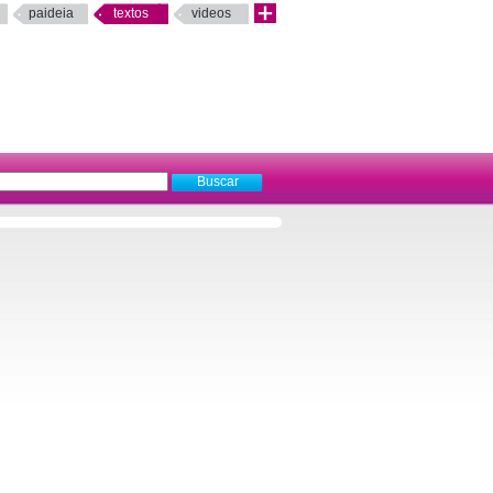
paideia
textos
videos