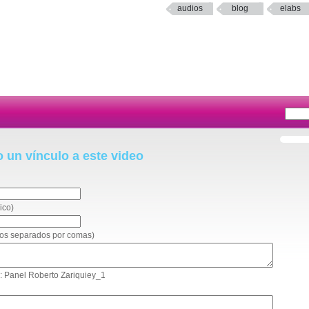
audios
blog
elabs
o un vínculo a este video
ico)
reos separados por comas)
to: Panel Roberto Zariquiey_1