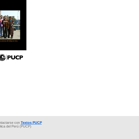
ntactarse con
Textos PUCP
ólica del Perú (PUCP)