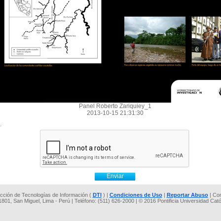
Panel Roberto Zariquiey_1
2013-10-15 21:31:30
.
rección de Tecnologías de Información (
DTI
) |
Condiciones de Uso
|
Reportar Abuso
| Co
 1801, San Miguel, Lima - Perú | Teléfono: (511) 626-2000 | © 2016 Pontificia Universidad Cat