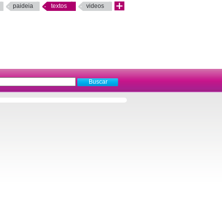
paideia
textos
videos