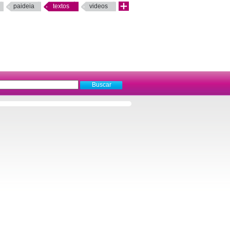
paideia
textos
videos