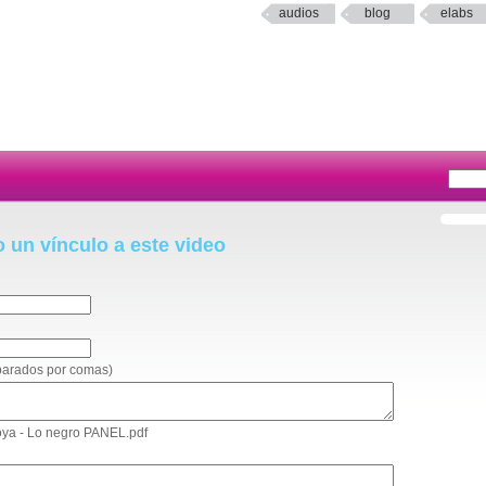
audios
blog
elabs
o un vínculo a este video
eparados por comas)
doya - Lo negro PANEL.pdf