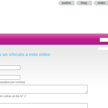
audios
blog
elabs
o un vínculo a este video
eparados por comas)
tín Letras al día N° 2