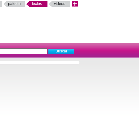
paideia
textos
videos