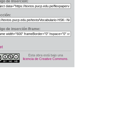
igo de Inserción:
ección:
igo de inserción Iframe:
et
Esta obra está bajo una
licencia de Creative Commons
.