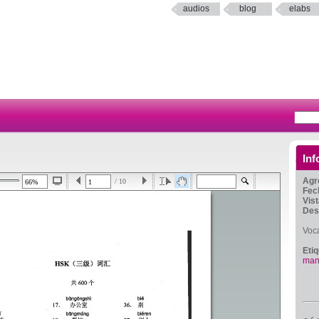
audios
blog
elabs
Inf
Agr
/ 10
Fec
Vis
Des
Voc
Eti
man