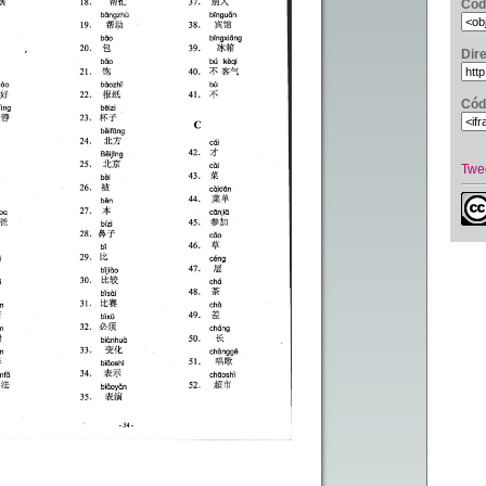
Cód
Dir
Cód
Twe