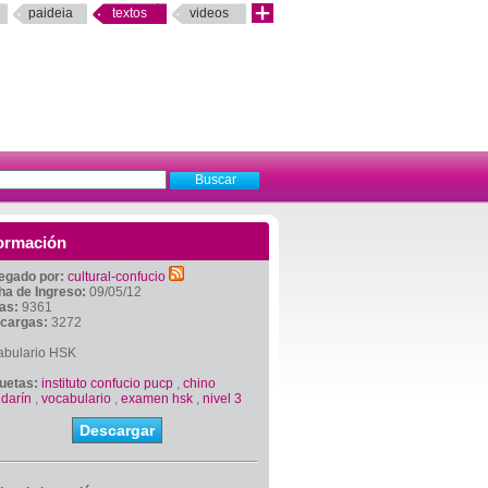
paideia
textos
videos
ormación
egado por:
cultural-confucio
ha de Ingreso:
09/05/12
tas:
9361
cargas:
3272
abulario HSK
quetas:
instituto confucio pucp
,
chino
darín
,
vocabulario
,
examen hsk
,
nivel 3
Descargar