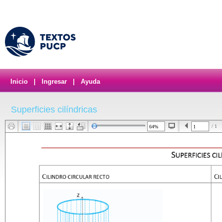
Inicio
|
Ingresar
|
Ayuda
Superficies cilíndricas
/ 1