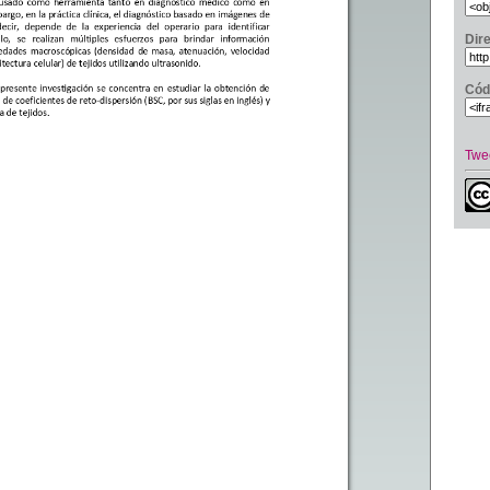
Dir
Cód
Twe