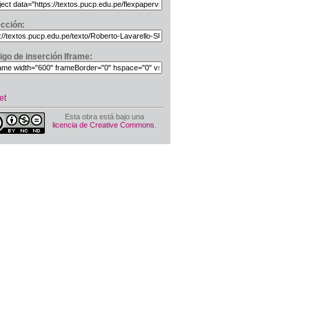
ección:
igo de inserción Iframe:
et
Esta obra está bajo una
licencia de Creative Commons
.