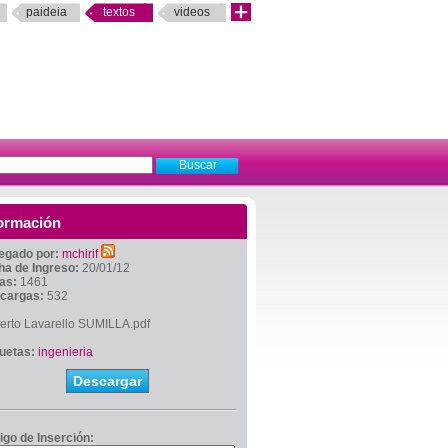
paideia
textos
videos
ormación
egado por:
mchirif
ha de Ingreso:
20/01/12
tas:
1461
cargas:
532
erto Lavarello SUMILLA.pdf
quetas:
ingenieria
Descargar
igo de Inserción: