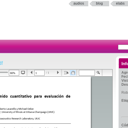
audios
blog
elabs
df
Inf
Agr
/ 1
Fec
Vis
Des
Rob
Eti
Cód