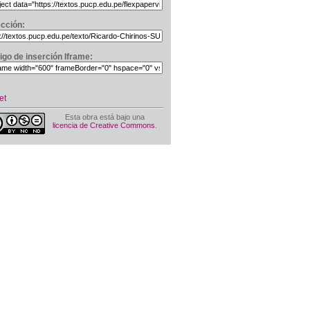
ección:
igo de inserción Iframe:
et
Esta obra está bajo una
licencia de Creative Commons
.