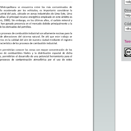
Dir
Cód
Twe