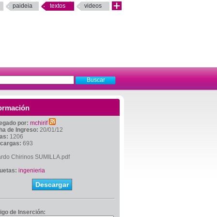
paideia
textos
videos
ormación
egado por:
mchirif
ha de Ingreso:
20/01/12
tas:
1206
cargas:
693
ardo Chirinos SUMILLA.pdf
quetas:
ingenieria
Descargar
igo de Inserción: