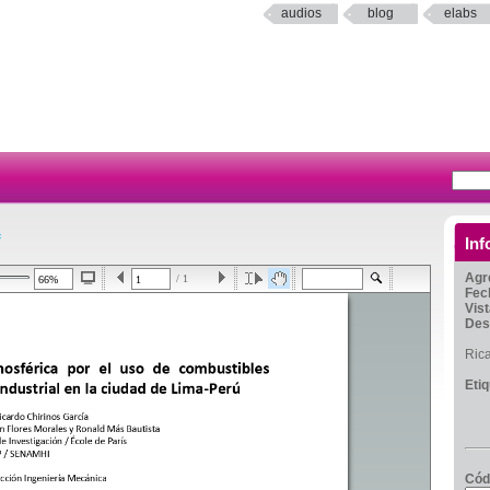
audios
blog
elabs
f
Inf
Agr
/ 1
Fec
Vis
Des
Ric
Eti
Cód