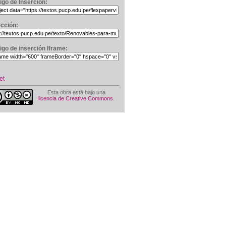
igo de Inserción:
ección:
igo de inserción Iframe:
et
Esta obra está bajo una
licencia de Creative Commons
.