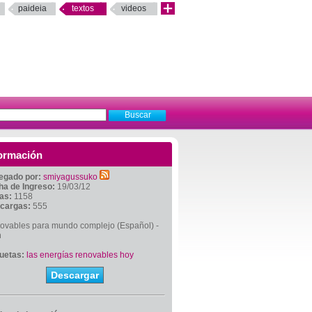
paideia
textos
videos
ormación
egado por:
smiyagussuko
ha de Ingreso:
19/03/12
tas:
1158
cargas:
555
ovables para mundo complejo (Español) -
n
quetas:
las energías renovables hoy
Descargar