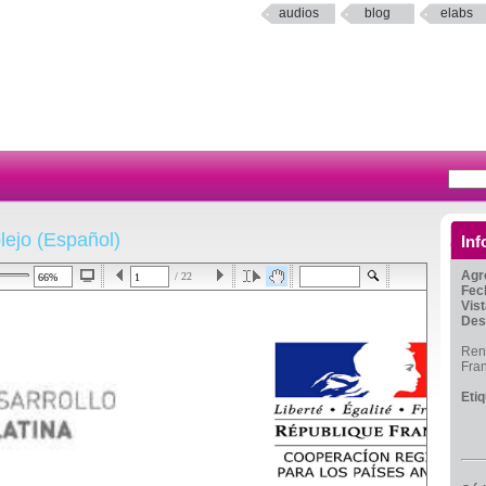
audios
blog
elabs
ejo (Español)
Inf
Agr
/ 22
Fec
Vis
Des
Ren
Fra
Eti