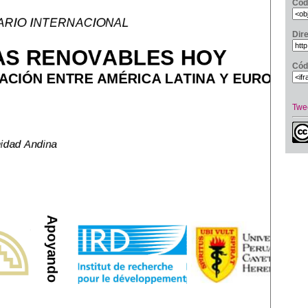
Cód
Dir
Cód
Twe