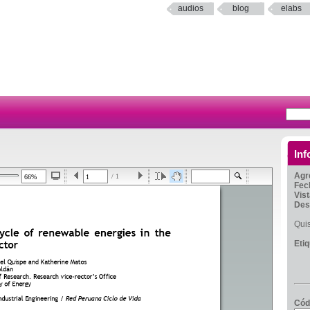
audios
blog
elabs
Inf
Agr
/ 1
Fec
Vis
Des
Qui
Eti
Cód