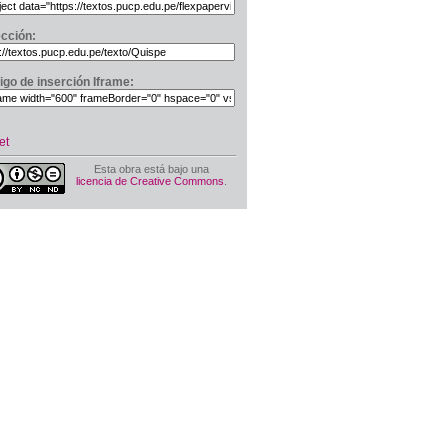
ección:
igo de inserción Iframe:
et
Esta obra está bajo una
licencia de Creative Commons
.