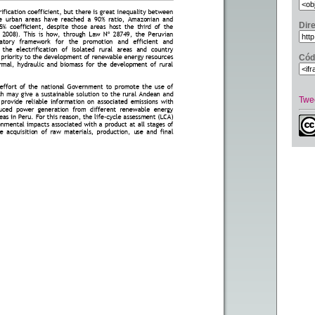
Dir
Cód
Twe