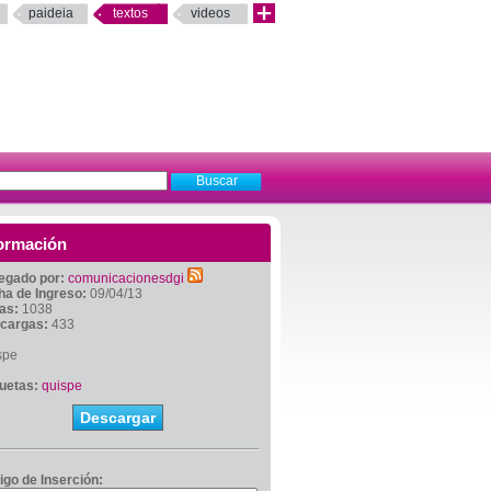
paideia
textos
videos
ormación
egado por:
comunicacionesdgi
ha de Ingreso:
09/04/13
tas:
1038
cargas:
433
spe
quetas:
quispe
Descargar
igo de Inserción: