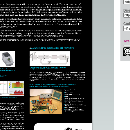
Dir
Cód
Twe