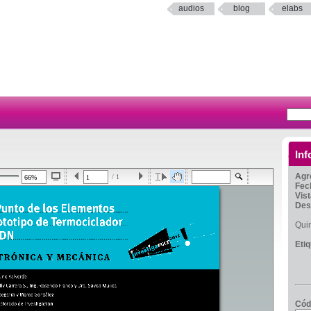
audios
blog
elabs
Inf
Agr
/ 1
Fec
Vis
Des
Qui
Eti
Cód