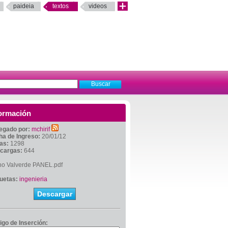
paideia
textos
videos
ormación
egado por:
mchirif
ha de Ingreso:
20/01/12
tas:
1298
cargas:
644
no Valverde PANEL.pdf
quetas:
ingenieria
Descargar
igo de Inserción: