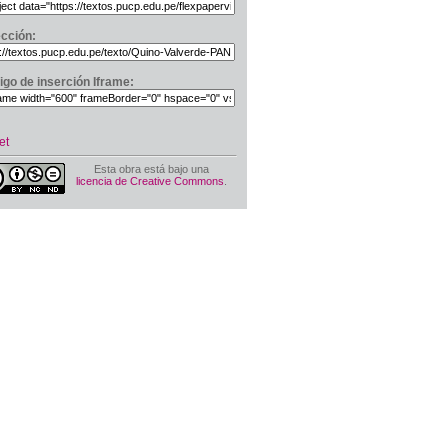
ección:
igo de inserción Iframe:
et
Esta obra está bajo una
licencia de Creative Commons
.