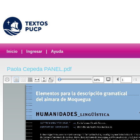
Inicio
|
Ingresar
|
Ayuda
Paola Cepeda PANEL.pdf
/ 1