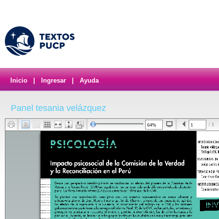
Inicio
|
Ingresar
|
Ayuda
Panel tesania velázquez
/ 1