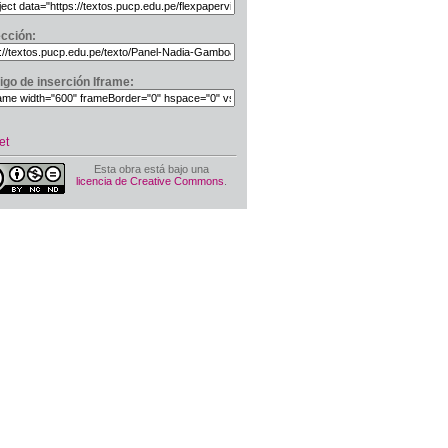
ección:
igo de inserción Iframe:
et
Esta obra está bajo una
licencia de Creative Commons
.