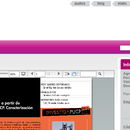
audios
blog
elabs
Inf
Agr
/ 1
Fec
Vis
Des
Pan
Eti
Cód