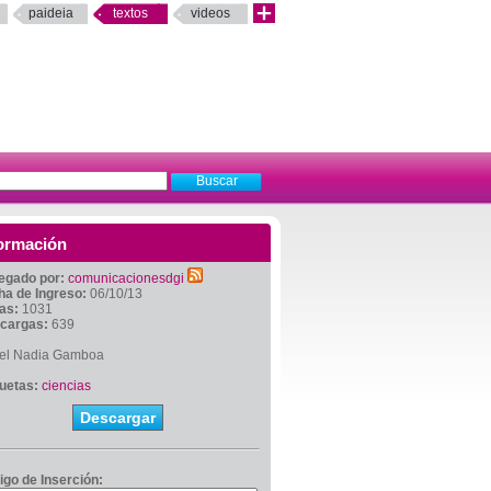
paideia
textos
videos
ormación
egado por:
comunicacionesdgi
ha de Ingreso:
06/10/13
tas:
1031
cargas:
639
el Nadia Gamboa
quetas:
ciencias
Descargar
igo de Inserción: