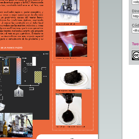
Dir
Cód
Twe