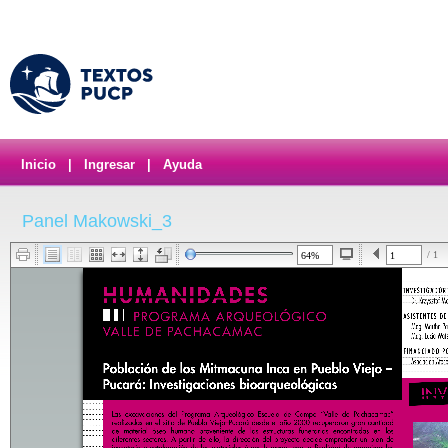
Inicio
|
Ingresar
|
Ayuda
Panel Makowski_3
/ 1