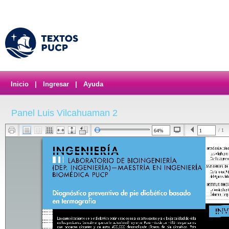
Inicio
|
Ingresar
|
Ayuda
Panel Luis Vilcahuaman 2
/ 1