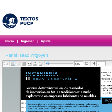
Inicio
|
Ingresar
|
Ayuda
Panel Isaac Yrigoyen
/ 1