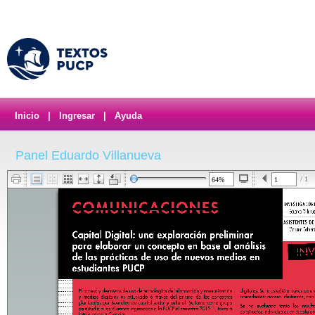
Inicio
|
Ingresar
|
Ayuda
Panel Eduardo Villanueva
/ 1