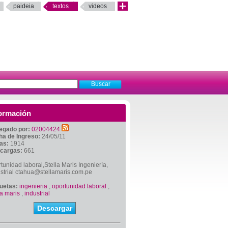
paideia
textos
videos
ormación
egado por:
02004424
ha de Ingreso:
24/05/11
tas:
1914
cargas:
661
tunidad laboral,Stella Maris Ingeniería,
strial ctahua@stellamaris.com.pe
quetas:
ingenieria
,
oportunidad laboral
,
la maris
,
industrial
Descargar