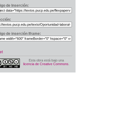
igo de Inserción:
ección:
igo de inserción Iframe:
et
Esta obra está bajo una
licencia de Creative Commons
.