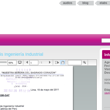
audios
blog
elabs
s Ingeniería Industrial
Inf
Agr
/ 1
Fec
Vis
Des
opor
Indu
Eti
stel