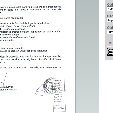
Cód
Dir
Cód
Twe