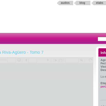
audios
blog
elabs
a Riva-Agüero - Tomo 7
Inf
Agr
/
Fec
Vis
Des
La e
Eti
per