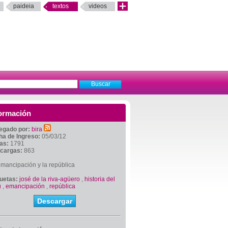
paideia
textos
videos
ormación
egado por:
bira
ha de Ingreso:
05/03/12
tas:
1791
cargas:
863
mancipación y la república
quetas:
josé de la riva-agüero
,
historia del
ú
,
emancipación
,
república
Descargar