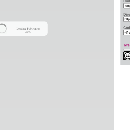
Cód
Dir
Cód
Loading Publication
34%
Twe