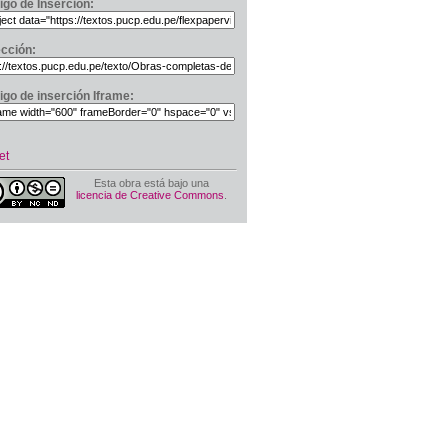
igo de Inserción:
ección:
igo de inserción Iframe:
et
Esta obra está bajo una
licencia de Creative Commons
.