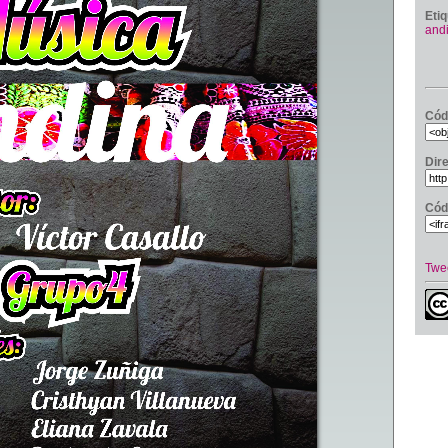
Eti
and
Cód
Dir
Cód
Twe