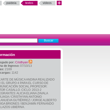
paideia
textos
videos
ormación
egado por:
Cristhyan
ha de Ingreso:
07/10/13
tas:
2169
cargas:
1142
ARTE DE MÚSICA ANDINA REALIZADO
 EL GRUPO 4 PARA EL CURSO DE
UNICACIÓN SOCIAL.PROFESOR:
TOR CASALLO. CICLO: 2013-2
EGRANTES: ALICIA ELIANA ZAVALA
LIAGA / CRISTHYAN ANTONIO
LANUEVA GUTIÉRREZ / JORGE ALBERTO
IGA BRIONES / BENJAMIN FERNANDO
LAZOS UBIERNA.