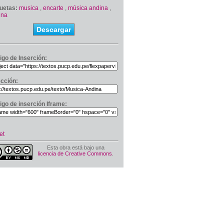
quetas:
musica
,
encarte
,
música andina
,
ina
Descargar
igo de Inserción:
ección:
igo de inserción Iframe:
et
Esta obra está bajo una
licencia de Creative Commons
.