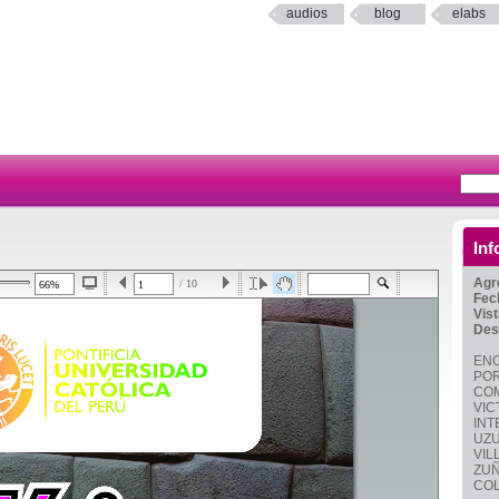
audios
blog
elabs
Inf
Agr
/ 10
Fec
Vis
Des
ENC
POR
COM
VIC
INT
UZU
VIL
ZUÑ
COL