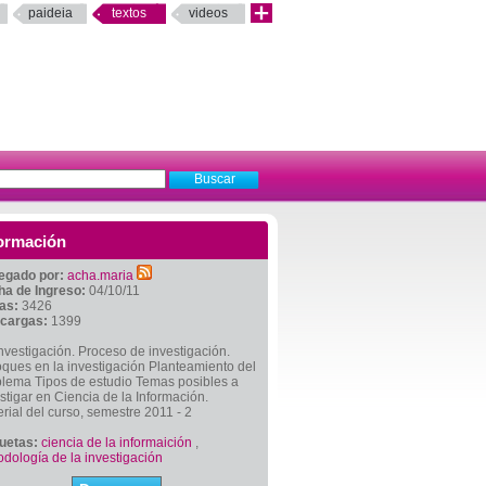
paideia
textos
videos
ormación
egado por:
acha.maria
ha de Ingreso:
04/10/11
tas:
3426
cargas:
1399
nvestigación. Proceso de investigación.
ques en la investigación Planteamiento del
blema Tipos de estudio Temas posibles a
stigar en Ciencia de la Información.
rial del curso, semestre 2011 - 2
quetas:
ciencia de la informaición
,
dología de la investigación