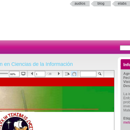
audios
blog
elabs
n en Ciencias de la Información
Inf
Agr
/ 28
Fec
Vis
Des
La i
Enfo
pro
inve
Mate
Eti
meto