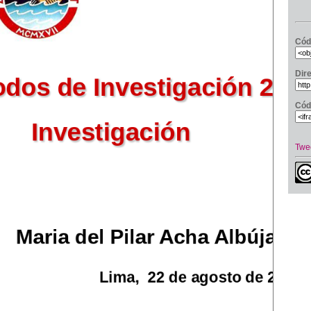
Cód
Dir
Cód
Twe