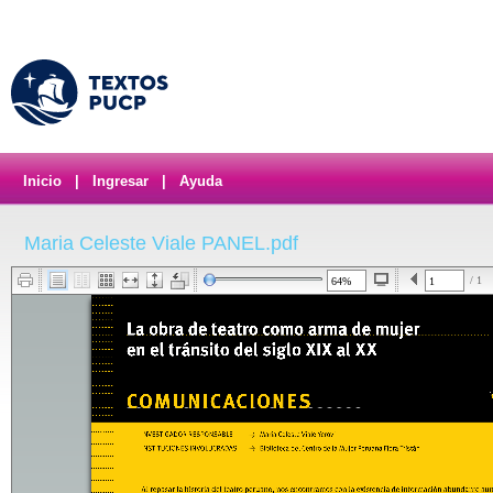
Inicio
|
Ingresar
|
Ayuda
Maria Celeste Viale PANEL.pdf
/ 1