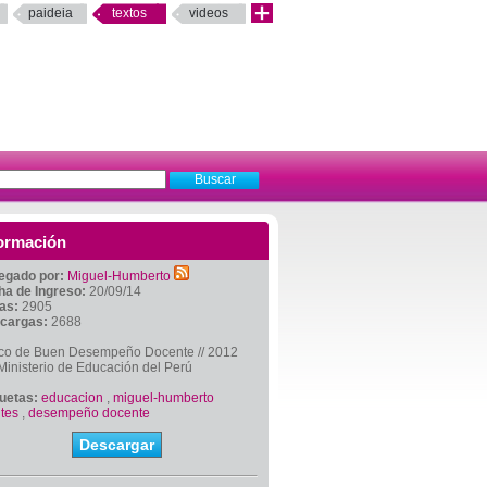
paideia
textos
videos
ormación
egado por:
Miguel-Humberto
ha de Ingreso:
20/09/14
tas:
2905
cargas:
2688
co de Buen Desempeño Docente // 2012
Ministerio de Educación del Perú
quetas:
educacion
,
miguel-humberto
tes
,
desempeño docente
Descargar