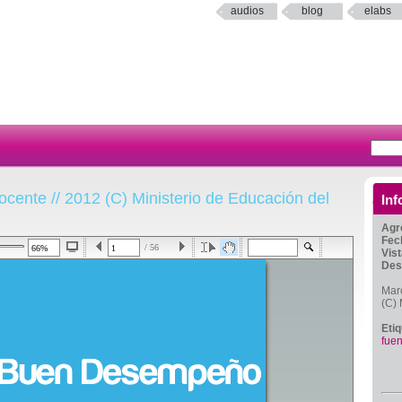
audios
blog
elabs
nte // 2012 (C) Ministerio de Educación del
Inf
Agr
Fec
/ 56
Vis
Des
Mar
(C) 
Eti
fuen