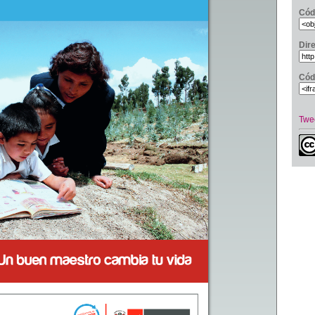
Cód
Dir
Cód
Twe