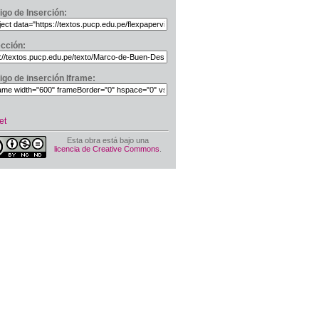
igo de Inserción:
ección:
igo de inserción Iframe:
et
Esta obra está bajo una
licencia de Creative Commons
.