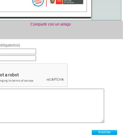
Compartir con un amigo
bligatorios)