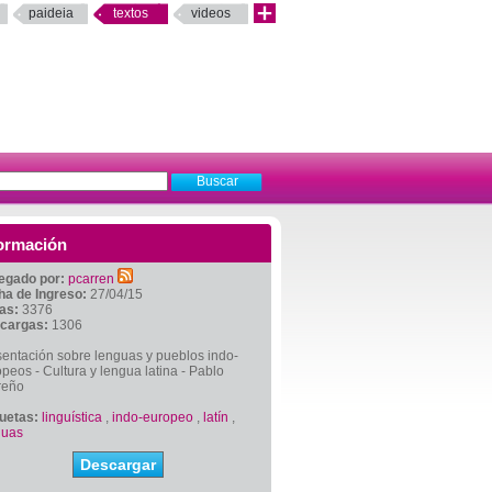
paideia
textos
videos
ormación
egado por:
pcarren
ha de Ingreso:
27/04/15
tas:
3376
cargas:
1306
entación sobre lenguas y pueblos indo-
peos - Cultura y lengua latina - Pablo
reño
quetas:
linguística
,
indo-europeo
,
latín
,
guas
Descargar