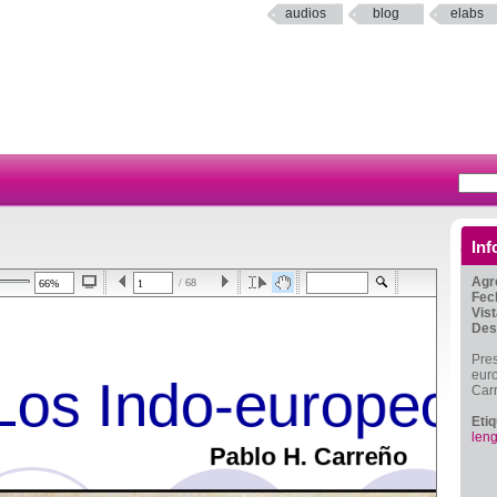
audios
blog
elabs
Inf
Agr
/ 68
Fec
Vis
Des
Pres
euro
Car
Eti
len