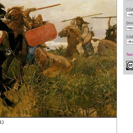
Cód
Dir
Cód
Twe