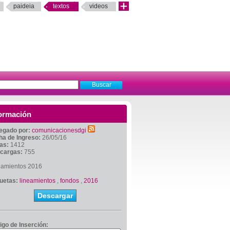
paideia
textos
videos
ormación
egado por:
comunicacionesdgi
ha de Ingreso:
26/05/16
tas:
1412
cargas:
755
eamientos 2016
quetas:
lineamientos
,
fondos
,
2016
Descargar
igo de Inserción: