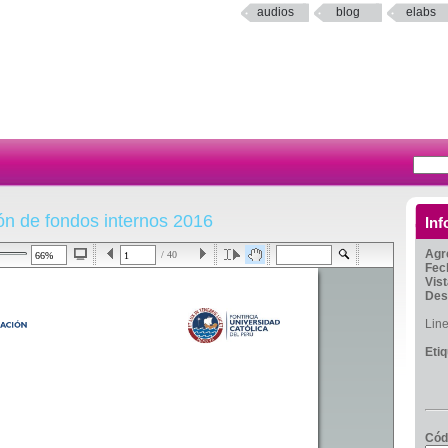
audios
blog
elabs
ón de fondos internos 2016
Inf
Agr
/ 40
Fec
Vis
Des
Lin
Eti
Cód