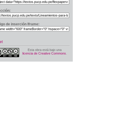
ección:
igo de inserción Iframe:
et
Esta obra está bajo una
licencia de Creative Commons
.