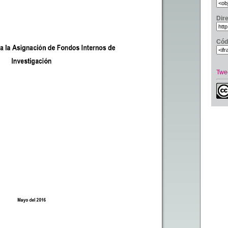
Dir
Cód
Twe