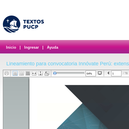
Inicio
|
Ingresar
|
Ayuda
Lineamiento para convocatoria Innóvate Perú: exten
/ 78