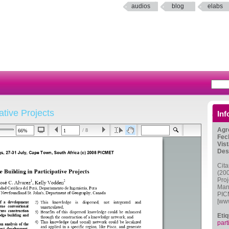
audios
blog
elabs
ative Projects
Inf
Agr
/ 8
Fec
Vis
Des
Cita
(200
Proj
Man
PIC
[www
Eti
part