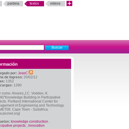
paideia
textos
videos
ormación
egado por:
JoseC
ha de Ingreso:
20/02/12
tas:
1352
cargas:
1290
r como: Alvarez,J.C. Vodden, K.
8)"Knowledge Building in Participative
ects. Portland International Center for
agement of Engineering and Technology
MET08. Cape Town - Sudafrica.
.picmet.org]
quetas:
knowledge construction
,
icipative projects
,
innovation