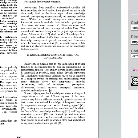
Cód
Dir
Cód
Twe