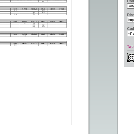
Cód
Dir
Cód
Twe