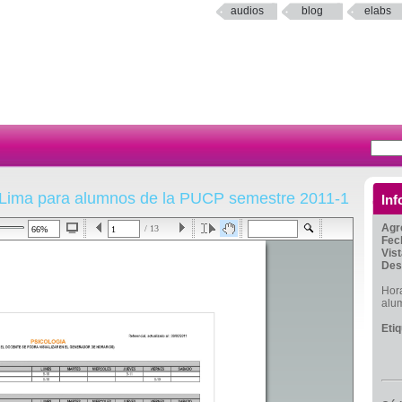
audios
blog
elabs
e Lima para alumnos de la PUCP semestre 2011-1
Inf
Agr
/ 13
Fec
Vis
Des
Hora
alu
Eti