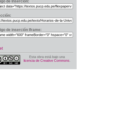
igo de Inserción:
ección:
igo de inserción Iframe:
et
Esta obra está bajo una
licencia de Creative Commons
.