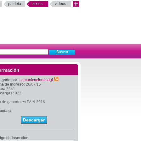
paideia
textos
videos
ormación
egado por:
comunicacionesdgi
ha de Ingreso:
26/07/16
tas:
2641
cargas:
923
ta de ganadores PAIN 2016
quetas:
Descargar
igo de Inserción: