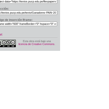
ección:
igo de inserción Iframe:
et
Esta obra está bajo una
licencia de Creative Commons
.