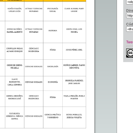
Dir
Cód
Twe