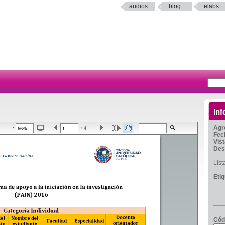
audios
blog
elabs
Inf
Agr
/ 4
Fec
Vis
Des
Lis
Eti
Cód