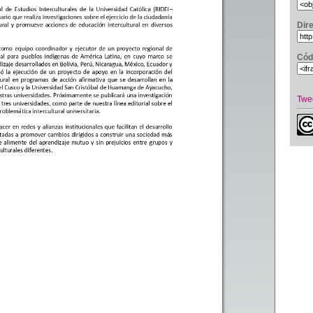
Dir
Cód
Twe