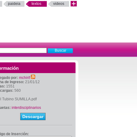
paideia
textos
videos
ormación
egado por:
mchirif
ha de Ingreso:
21/01/12
tas:
1551
cargas:
560
el Tubino SUMILLA.pdf
quetas:
interdisciplinarios
Descargar
igo de Inserción: