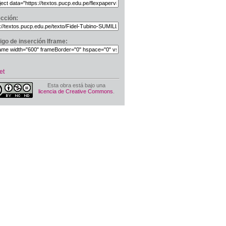
ección:
igo de inserción Iframe:
et
Esta obra está bajo una
licencia de Creative Commons
.