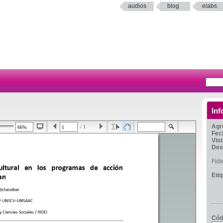
audios
blog
elabs
Inf
Agr
/ 1
Fec
Vis
Des
Fid
Eti
Cód