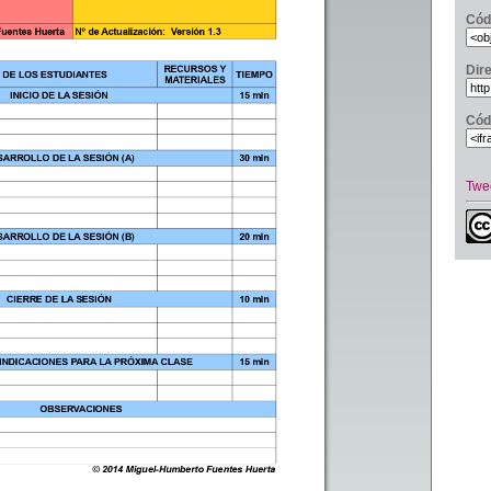
Cód
Dir
Cód
Twe