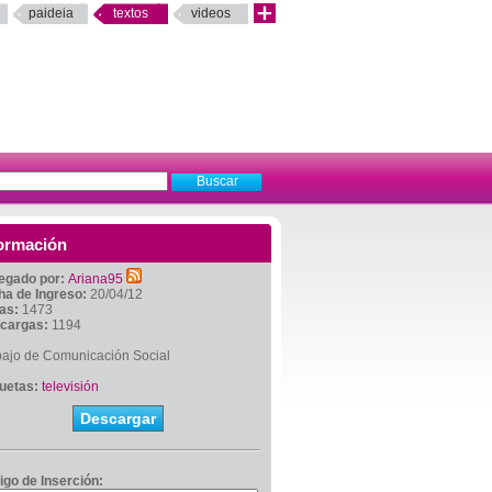
paideia
textos
videos
ormación
egado por:
Ariana95
ha de Ingreso:
20/04/12
tas:
1473
cargas:
1194
bajo de Comunicación Social
quetas:
televisión
Descargar
igo de Inserción: