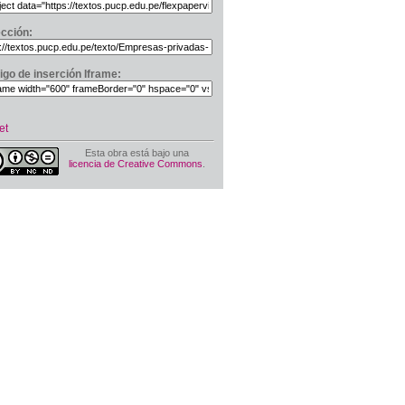
ección:
igo de inserción Iframe:
et
Esta obra está bajo una
licencia de Creative Commons
.