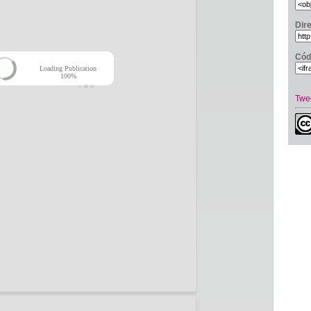
Dir
Cód
Loading Publication
100%
Twe