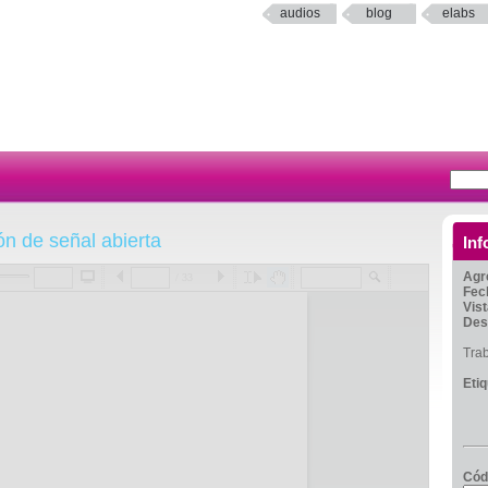
audios
blog
elabs
ón de señal abierta
Inf
Agr
/ 33
Fec
Vis
Des
Tra
Eti
Cód