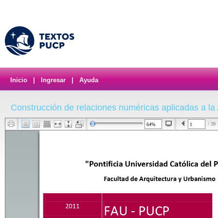
Inicio
|
Ingresar
|
Ayuda
Construcción de relaciones numéricas aplicadas a la 
/ 39