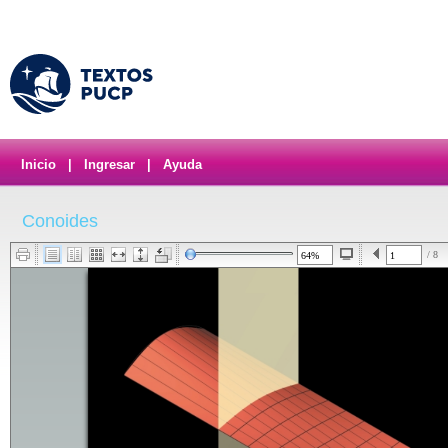
Inicio
|
Ingresar
|
Ayuda
Conoides
/ 8