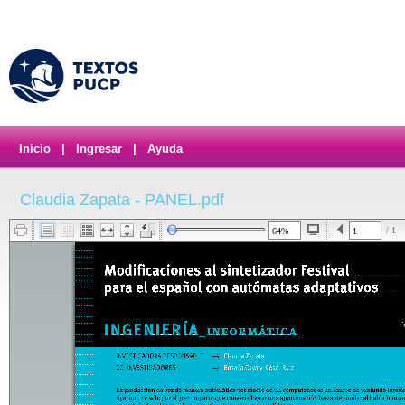
Inicio
|
Ingresar
|
Ayuda
Claudia Zapata - PANEL.pdf
/ 1