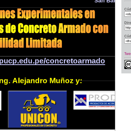
Cód
Dir
Cód
Twe