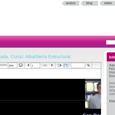
audios
blog
elabs
ada. Curso: Albañilería Estructural.
Inf
Agr
/ 106
Fec
Vis
Des
Dent
desc
del
estr
Eti