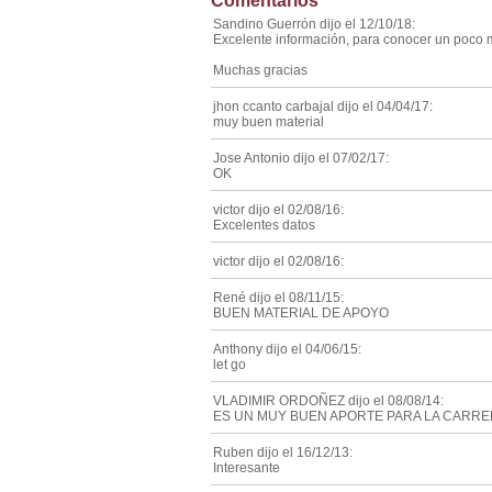
Comentarios
Sandino Guerrón dijo el 12/10/18:
Excelente información, para conocer un poco m
Muchas gracias
jhon ccanto carbajal dijo el 04/04/17:
muy buen material
Jose Antonio dijo el 07/02/17:
OK
victor dijo el 02/08/16:
Excelentes datos
victor dijo el 02/08/16:
René dijo el 08/11/15:
BUEN MATERIAL DE APOYO
Anthony dijo el 04/06/15:
let go
VLADIMIR ORDOÑEZ dijo el 08/08/14:
ES UN MUY BUEN APORTE PARA LA CARR
Ruben dijo el 16/12/13:
Interesante