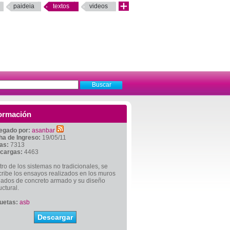
paideia
textos
videos
ormación
egado por:
asanbar
ha de Ingreso:
19/05/11
tas:
7313
cargas:
4463
ro de los sistemas no tradicionales, se
ribe los ensayos realizados en los muros
gados de concreto armado y su diseño
uctural.
quetas:
asb
Descargar