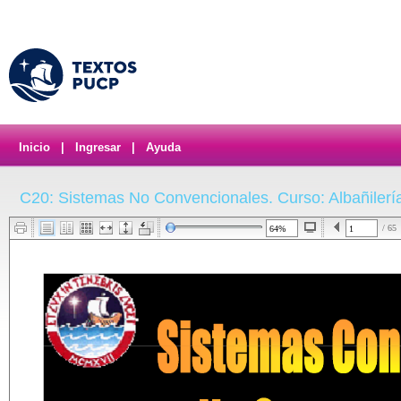
Inicio
|
Ingresar
|
Ayuda
C20: Sistemas No Convencionales. Curso: Albañilería
/ 65