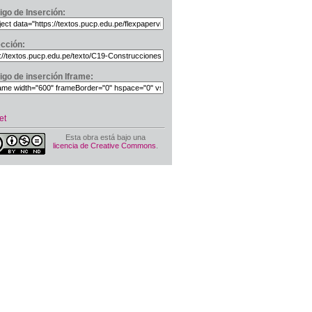
igo de Inserción:
ección:
igo de inserción Iframe:
et
Esta obra está bajo una
licencia de Creative Commons
.