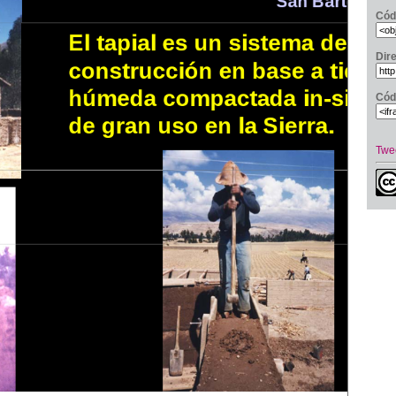
Cód
Dir
Cód
Twe