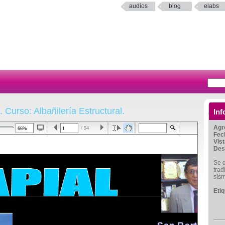
audios
blog
elabs
 Curso: Albañilería Estructural.
Inf
Agr
/ 54
Fec
Vis
Des
Se d
trad
sís
Eti