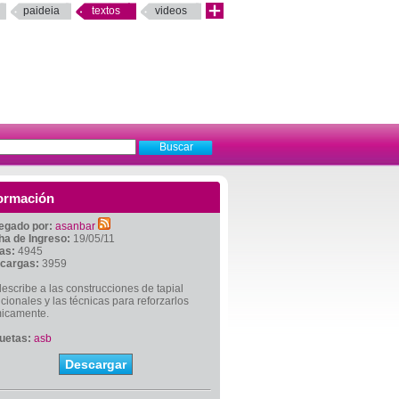
paideia
textos
videos
ormación
egado por:
asanbar
ha de Ingreso:
19/05/11
tas:
4945
cargas:
3959
escribe a las construcciones de tapial
icionales y las técnicas para reforzarlos
micamente.
quetas:
asb
Descargar