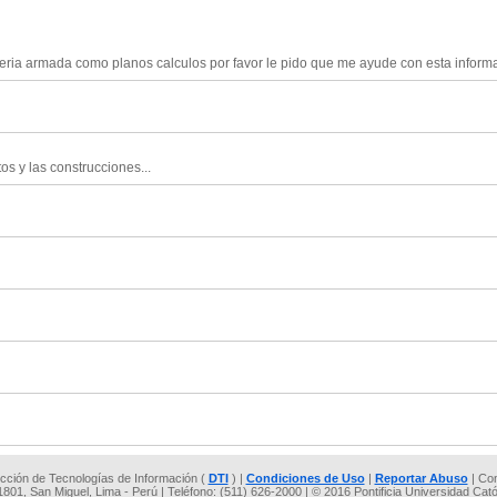
leria armada como planos calculos por favor le pido que me ayude con esta infor
os y las construcciones...
rección de Tecnologías de Información (
DTI
) |
Condiciones de Uso
|
Reportar Abuso
| Co
 1801, San Miguel, Lima - Perú | Teléfono: (511) 626-2000 | © 2016 Pontificia Universidad Cat