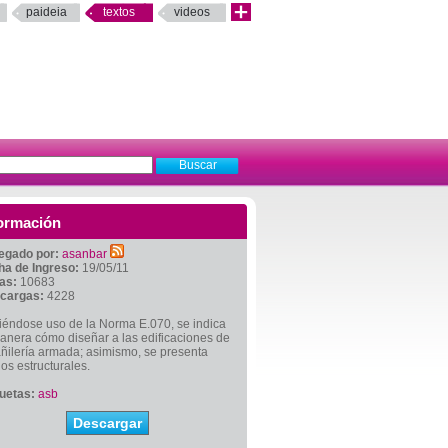
paideia
textos
videos
ormación
egado por:
asanbar
ha de Ingreso:
19/05/11
tas:
10683
cargas:
4228
iéndose uso de la Norma E.070, se indica
anera cómo diseñar a las edificaciones de
ñilería armada; asimismo, se presenta
os estructurales.
quetas:
asb
Descargar