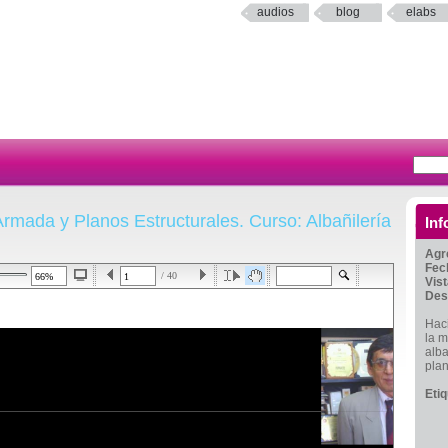
audios
blog
elabs
Armada y Planos Estructurales. Curso: Albañilería
Inf
Agr
Fec
/ 40
Vis
Des
Hac
la m
alba
plan
Eti