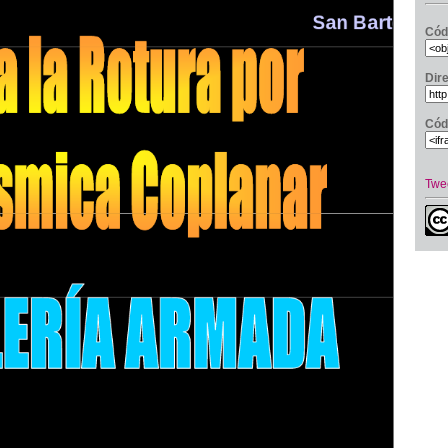
Cód
Dir
Cód
Twe