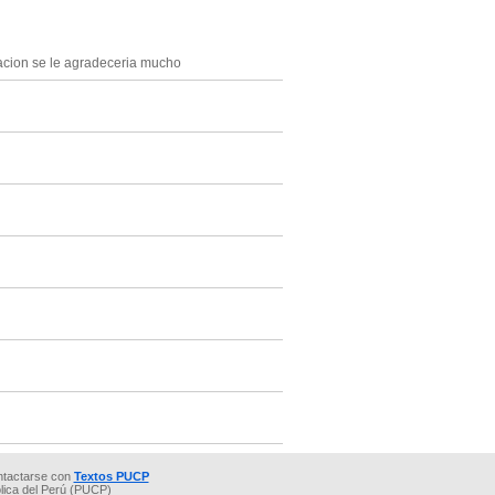
macion se le agradeceria mucho
ntactarse con
Textos PUCP
ólica del Perú (PUCP)